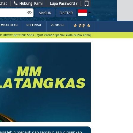
|
|
|
Chat
Hubungi Kami
Lupa Password ?
DAFTAR
EMBAK IKAN
REFERRAL
PROMOSI
NO PROXY BETTING 500K |Quiz Corner Special Piala Dunia 2026|Top Award E-SPORTS WORL
ang lebih menarik dan semakin asik dimainkan,