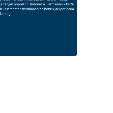
 sangat populer di Indonesia. Permainan 7 kartu
Raih kesempatan mendapatkan bonus jackpot pada
ekarang!