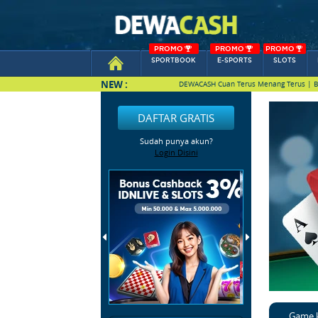
PROMO
PROMO
PROMO
SPORTBOOK
E-SPORTS
SLOTS
NEW :
DEWACASH Cuan Terus Menang Terus | Bonus
DAFTAR GRATIS
Sudah punya akun?
Login Disini
Game k