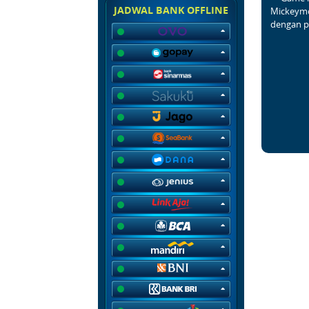
JADWAL BANK OFFLINE
Mickeymo
dengan p